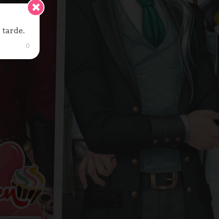
 tarde.
0
JUGAR